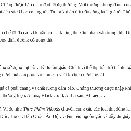
ng. Chúng được bảo quản ở nhiệt độ thường. Môi trường không đảm bảo 
i đến sức khỏe con người. Trong khi đó thịt trâu đông lạnh giá rẻ. Ch
n chế tối đa các vi khuẩn có hại không thể xâm nhập vào trong thịt. D
ng dinh dưỡng có trong thịt.
ng sử dụng thịt bò vì lý do tôn giáo. Chính vì thế thịt trâu trở thành n
g nước mà còn phục vụ nhu cầu xuất khẩu ra nước ngoài.
giá cả phải chăng và chất lượng đảm bảo. Chúng thường được nhập kh
ác thương hiệu: Allana; Black Gold; Al-hassan; Al-raed;…
ỉ
. Ví dụ như
Thực Phẩm Vifoods
chuyên cung cấp các loại thịt đông lạ
 Đức; Brazil; Hàn Quốc; Ấn Độ;… đảm bảo nguồn gốc và đầy đủ giấy