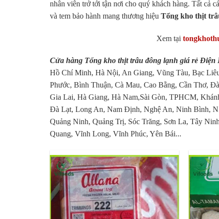
nhân viên trở tới tận nơi cho quý khách hàng. Tất cả c
và tem bảo hành mang thương hiệu
Tổng kho thịt trâ
Xem tại
tongkhoth
Cửa hàng Tổng kho thịt trâu đông lạnh giá rẻ Điện
Hồ Chí Minh, Hà Nội, An Giang, Vũng Tàu, Bạc Liêu
Phước, Bình Thuận, Cà Mau, Cao Bằng, Cần Thơ, Đà
Gia Lai, Hà Giang, Hà Nam,Sài Gòn, TPHCM, Khánh
Đà Lạt, Long An, Nam Định, Nghệ An, Ninh Bình, N
Quảng Ninh, Quảng Trị, Sóc Trăng, Sơn La, Tây Ninh
Quang, Vĩnh Long, Vĩnh Phúc, Yên Bái...