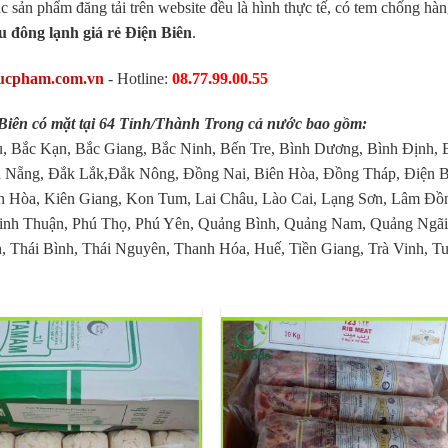
ác sản phẩm đăng tải trên website đều là hình thực tế, có tem chống hàn
u đông lạnh giá rẻ Điện Biên
.
ucpham.com.vn
- Hotline:
08.77.99.00.55
 Biên có mặt tại 64 Tỉnh/Thành Trong cả nước bao gồm:
, Bắc Kạn, Bắc Giang, Bắc Ninh, Bến Tre, Bình Dương, Bình Định, 
 Nẵng, Đắk Lắk,Đắk Nông, Đồng Nai, Biên Hòa, Đồng Tháp, Điện B
 Hòa, Kiên Giang, Kon Tum, Lai Châu, Lào Cai, Lạng Sơn, Lâm Đồ
inh Thuận, Phú Thọ, Phú Yên, Quảng Bình, Quảng Nam, Quảng Ngãi
, Thái Bình, Thái Nguyên, Thanh Hóa, Huế, Tiền Giang, Trà Vinh, T