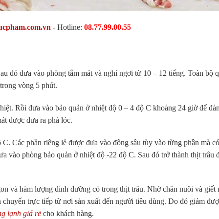
ucpham.com.vn
- Hotline:
08.77.99.00.55
Sau đó đưa vào phòng tắm mát và nghỉ ngơi từ 10 – 12 tiếng. Toàn bộ 
 trong vòng 5 phút.
hiệt. Rồi đưa vào bảo quản ở nhiệt độ 0 – 4 độ C khoảng 24 giờ để đả
mát được đưa ra phá lóc.
ộ C. Các phần riêng lẻ được đưa vào đông sâu tùy vào từng phần mà có
ưa vào phòng bảo quản ở nhiệt độ -22 độ C. Sau đó trở thành thịt trâu
on và hàm lượng dinh dưỡng có trong thịt trâu. Nhờ chăn nuôi và giết
n chuyển trực tiếp từ nơi sản xuất đến người tiêu dùng. Do đó giảm đư
ng lạnh giá rẻ
cho khách hàng.