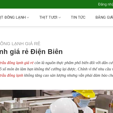
Đăng nhậ
ỊT ĐÔNG LẠNH
THỊT TƯƠI
TIN TỨC
BẢNG GI
ĐÔNG LẠNH GIÁ RẺ
nh giá rẻ Điện Biên
 trâu đông lạnh giá rẻ
còn là nguồn thực phẩm phổ biến đối với dân c
 số món ăn làm bạn không thể cưỡng lại được. Chính vì thế nhu cầu v
 trâu đông lạnh
không tăng cao sản lượng nhưng vẫn phải đảm bảo ch