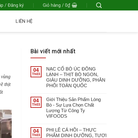
p / Đăng ký
Giỏ hàng /
0
₫
Á
LIÊN HỆ
Bài viết mới nhất
NẠC CỔ BÒ ÚC ĐÔNG
04
LẠNH – THỊT BÒ NGON,
Th03
ư vùng
GIÀU DINH DƯỠNG, PHÂN
ề thịt
PHỐI TOÀN QUỐC
ất
Giới Thiệu Sản Phẩm Lòng
04
Bò - Sự Lựa Chọn Chất
Th03
Lượng Từ Công Ty
VIFOODS
PHI LÊ CÁ HỒI – THỰC
04
PHẨM DINH DƯỠNG, TƯƠI
Th03