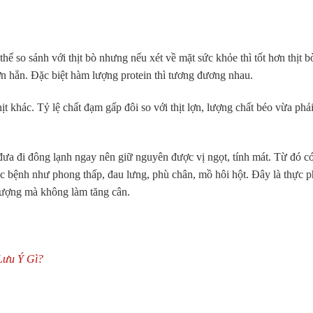
thể so sánh với thịt bò nhưng nếu xét về mặt sức khỏe thì tốt hơn thịt 
hơn hẳn. Đặc biệt hàm lượng protein thì tương đương nhau.
t khác. Tỷ lệ chất đạm gấp đôi so với thịt lợn, lượng chất béo vừa phải
đưa đi đông lạnh ngay nên giữ nguyên được vị ngọt, tính mát. Từ đó có
các bệnh như phong thấp, đau lưng, phù chân, mồ hôi hột. Đây là thực 
lượng mà không làm tăng cân.
Lưu Ý Gì?