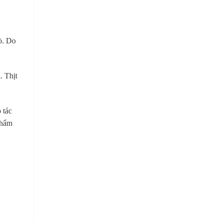
bò. Do
. Thịt
 tác
phẩm