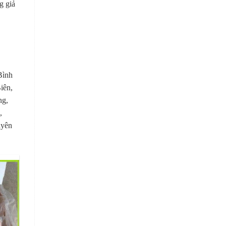
g giả
Bình
iên,
ng,
,
uyên