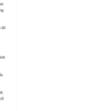
an
úng
o đó
gành
ẩu
nh
 tờ