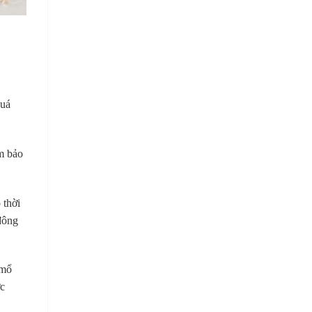
quá
m bảo
 thời
 đông
 mổ
ợc