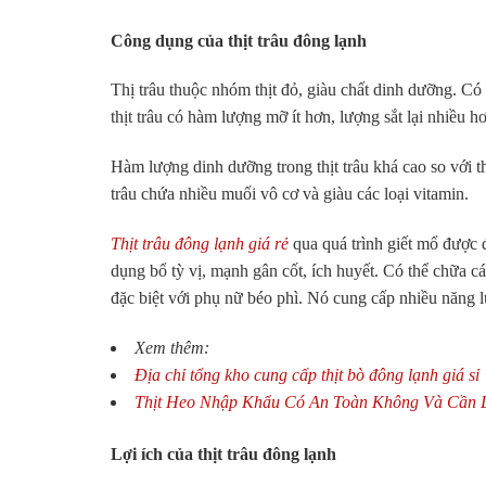
Công dụng của thịt trâu đông lạnh
Thị trâu thuộc nhóm thịt đỏ, giàu chất dinh dưỡng. Có 
thịt trâu có hàm lượng mỡ ít hơn, lượng sắt lại nhiều 
Hàm lượng dinh dưỡng trong thịt trâu khá cao so với thị
trâu chứa nhiều muối vô cơ và giàu các loại vitamin.
Thịt trâu đông lạnh giá rẻ
qua quá trình giết mổ được 
dụng bổ tỳ vị, mạnh gân cốt, ích huyết. Có thể chữa 
đặc biệt với phụ nữ béo phì. Nó cung cấp nhiều năng 
Xem thêm:
Địa chỉ tổng kho cung cấp thịt bò đông lạnh giá sỉ
Thịt Heo Nhập Khẩu Có An Toàn Không Và Cần 
Lợi ích của thịt trâu đông lạnh