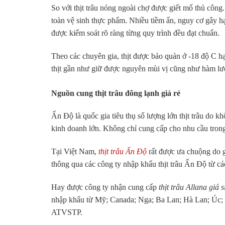
So với thịt trâu nóng ngoài chợ được giết mổ thủ cô
toàn vệ sinh thực phẩm. Nhiều tiềm ẩn, nguy cơ gây hạ
được kiểm soát rõ ràng từng quy trình đều đạt chuẩn.
Theo các chuyên gia, thịt được bảo quản ở -18 độ C hạ
thịt gần như giữ được nguyên mùi vị cũng như hàm lượ
Nguồn cung thịt trâu đông lạnh giá rẻ
Ấn Độ là quốc gia tiêu thụ số lượng lớn thịt trâu do khô
kinh doanh lớn. Không chỉ cung cấp cho nhu cầu tron
Tại Việt Nam,
thịt trâu Ấn Độ
rất được ưa chuộng do 
thông qua các công ty nhập khẩu thịt trâu Ấn Độ từ c
Hay được công ty nhận cung cấp
thịt trâu Allana giá s
nhập khẩu từ Mỹ; Canada; Nga; Ba Lan; Hà Lan; Úc;
ATVSTP.