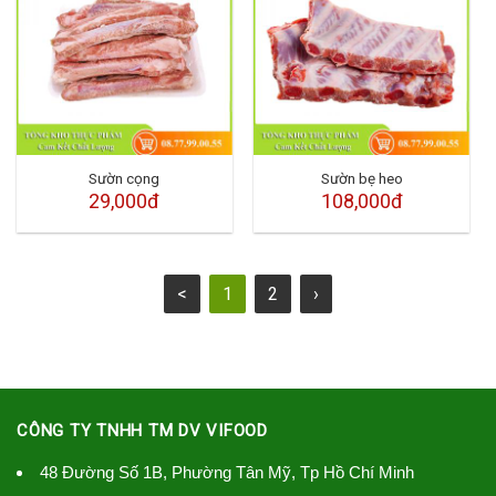
Sườn cọng
Sườn bẹ heo
29,000đ
108,000đ
<
1
2
›
CÔNG TY TNHH TM DV VIFOOD
48 Đường Số 1B, Phường Tân Mỹ, Tp Hồ Chí Minh