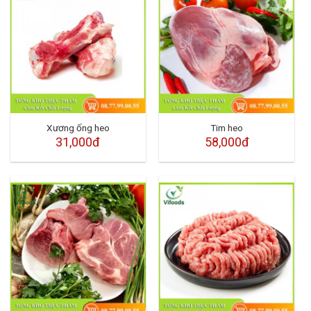
Xương ống heo
Tim heo
31,000đ
58,000đ