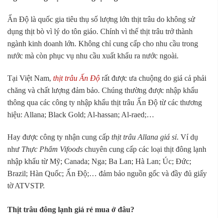
Ấn Độ là quốc gia tiêu thụ số lượng lớn thịt trâu do không sử
dụng thịt bò vì lý do tôn giáo. Chính vì thế thịt trâu trở thành
ngành kinh doanh lớn. Không chỉ cung cấp cho nhu cầu trong
nước mà còn phục vụ nhu cầu xuất khẩu ra nước ngoài.
Tại Việt Nam,
thịt trâu Ấn Độ
rất được ưa chuộng do giá cả phải
chăng và chất lượng đảm bảo. Chúng thường được nhập khẩu
thông qua các công ty nhập khẩu thịt trâu Ấn Độ từ các thương
hiệu: Allana; Black Gold; Al-hassan; Al-raed;…
Hay được công ty nhận cung cấp
thịt trâu Allana giá sỉ
. Ví dụ
như
Thực Phẩm Vifoods
chuyên cung cấp các loại thịt đông lạnh
nhập khẩu từ Mỹ; Canada; Nga; Ba Lan; Hà Lan; Úc; Đức;
Brazil; Hàn Quốc; Ấn Độ;… đảm bảo nguồn gốc và đầy đủ giấy
tờ ATVSTP.
Thịt trâu đông lạnh giá rẻ mua ở đâu?