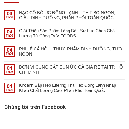
NẠC CỔ BÒ ÚC ĐÔNG LẠNH – THỊT BÒ NGON,
04
GIÀU DINH DƯỠNG, PHÂN PHỐI TOÀN QUỐC
Th03
Giới Thiệu Sản Phẩm Lòng Bò - Sự Lựa Chọn Chất
04
Lượng Từ Công Ty VIFOODS
Th03
PHI LÊ CÁ HỒI – THỰC PHẨM DINH DƯỠNG, TƯƠI
04
NGON
Th03
ĐƠN VỊ CUNG CẤP SỤN ỨC GÀ GIÁ RẺ TẠI TP. HỒ
04
CHÍ MINH
Th03
Khoanh Bắp Heo Elfering Thịt Heo Đông Lạnh Nhập
04
Khẩu Chất Lượng Cao, Phân Phối Toàn Quốc
Th03
Chúng tôi trên Facebook