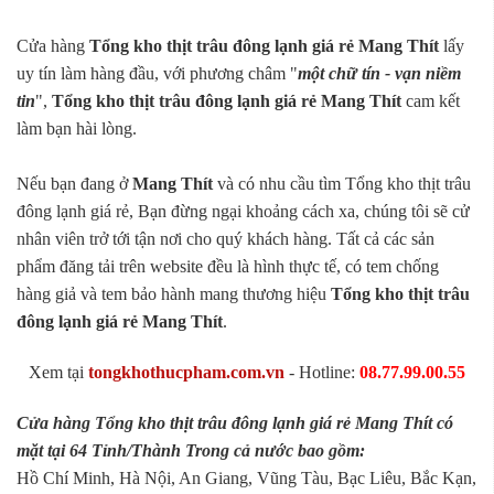
Cửa hàng
Tổng kho thịt trâu đông lạnh giá rẻ Mang Thít
lấy
uy tín làm hàng đầu, với phương châm "
một chữ tín - vạn niềm
tin
",
Tổng kho thịt trâu đông lạnh giá rẻ Mang Thít
cam kết
làm bạn hài lòng.
Nếu bạn đang ở
Mang Thít
và có nhu cầu tìm Tổng kho thịt trâu
đông lạnh giá rẻ, Bạn đừng ngại khoảng cách xa, chúng tôi sẽ cử
nhân viên trở tới tận nơi cho quý khách hàng. Tất cả các sản
phẩm đăng tải trên website đều là hình thực tế, có tem chống
hàng giả và tem bảo hành mang thương hiệu
Tổng kho thịt trâu
đông lạnh giá rẻ Mang Thít
.
Xem tại
tongkhothucpham.com.vn
- Hotline:
08.77.99.00.55
Cửa hàng Tổng kho thịt trâu đông lạnh giá rẻ Mang Thít có
mặt tại 64 Tỉnh/Thành Trong cả nước bao gồm:
Hồ Chí Minh, Hà Nội, An Giang, Vũng Tàu, Bạc Liêu, Bắc Kạn,