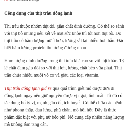
Công dụng của thịt trâu đông lạnh
Thị trâu thuộc nhóm thịt đỏ, giàu chất dinh dưỡng. Có thể so sánh
với thịt bò nhưng nếu xét về mặt sức khỏe thì tốt hơn thịt bò. Do
thịt trâu có hàm lượng mỡ ít hơn, lượng sắt lại nhiều hơn hẳn. Đặc
biệt hàm lượng protein thì tương đương nhau.
Hàm lượng dinh dưỡng trong thịt trâu khá cao so với thịt khác. Tỷ
lệ chất đạm gấp đôi so với thịt lợn, lượng chất béo vừa phải. Thịt
trâu chứa nhiều muối vô cơ và giàu các loại vitamin.
Thịt trâu đông lạnh giá rẻ
qua quá trình giết mổ được đưa đi
đông lạnh ngay nên giữ nguyên được vị ngọt, tính mát. Từ đó có
tác dụng bổ tỳ vị, mạnh gân cốt, ích huyết. Có thể chữa các bệnh
như phong thấp, đau lưng, phù chân, mồ hôi hột. Đây là thực
phẩm đặc biệt với phụ nữ béo phì. Nó cung cấp nhiều năng lượng
mà không làm tăng cân.