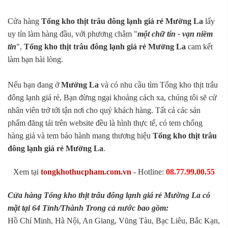
Cửa hàng
Tổng kho thịt trâu đông lạnh giá rẻ Mường La
lấy
uy tín làm hàng đầu, với phương châm "
một chữ tín - vạn niềm
tin
",
Tổng kho thịt trâu đông lạnh giá rẻ Mường La
cam kết
làm bạn hài lòng.
Nếu bạn đang ở
Mường La
và có nhu cầu tìm Tổng kho thịt trâu
đông lạnh giá rẻ, Bạn đừng ngại khoảng cách xa, chúng tôi sẽ cử
nhân viên trở tới tận nơi cho quý khách hàng. Tất cả các sản
phẩm đăng tải trên website đều là hình thực tế, có tem chống
hàng giả và tem bảo hành mang thương hiệu
Tổng kho thịt trâu
đông lạnh giá rẻ Mường La
.
Xem tại
tongkhothucpham.com.vn
- Hotline:
08.77.99.00.55
Cửa hàng Tổng kho thịt trâu đông lạnh giá rẻ Mường La có
mặt tại 64 Tỉnh/Thành Trong cả nước bao gồm:
Hồ Chí Minh, Hà Nội, An Giang, Vũng Tàu, Bạc Liêu, Bắc Kạn,