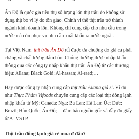
Ấn Độ là quốc gia tiêu thụ số lượng lớn thịt trâu do không sử
dụng thịt bò vì lý do tôn giáo. Chính vì thế thịt trâu trở thành
ngành kinh doanh lớn. Không chỉ cung cấp cho nhu cầu trong
nước mà còn phục vụ nhu cầu xuất khẩu ra nước ngoài.
Tại Việt Nam,
thịt trâu Ấn Độ
rất được ưa chuộng do giá cả phải
chăng và chất lượng đảm bảo. Chúng thường được nhập khẩu
thông qua các công ty nhập khẩu thịt trâu Ấn Độ từ các thương
hiệu: Allana; Black Gold; Al-hassan; Al-raed;…
Hay được công ty nhận cung cấp
thịt trâu Allana giá sỉ
. Ví dụ
như
Thực Phẩm Vifoods
chuyên cung cấp các loại thịt đông lạnh
nhập khẩu từ Mỹ; Canada; Nga; Ba Lan; Hà Lan; Úc; Đức;
Brazil; Hàn Quốc; Ấn Độ;… đảm bảo nguồn gốc và đầy đủ giấy
tờ ATVSTP.
Thịt trâu đông lạnh giá rẻ mua ở đâu?