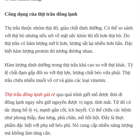
Công dụng của thịt trâu đông lạnh
Thị trâu thuộc nhóm thịt đỏ, giàu chất dinh dưỡng. Có thể so sánh
với thịt bò nhưng nếu xét về mặt sức khỏe thì tốt hơn thịt bò. Do
thịt trâu có hàm lượng mỡ ít hơn, lượng sắt lại nhiều hơn hẳn. Đặc
biệt hàm lượng protein thì tương đương nhau.
Hàm lượng dinh dưỡng trong thịt trâu khá cao so với thịt khác. Tỷ
lệ chất đạm gấp đôi so với thịt lợn, lượng chất béo vừa phải. Thịt
trâu chứa nhiều muối vô cơ và giàu các loại vitamin.
Thịt trâu đông lạnh giá rẻ
qua quá trình giết mổ được đưa đi
đông lạnh ngay nên giữ nguyên được vị ngọt, tính mát. Từ đó có
tác dụng bổ tỳ vị, mạnh gân cốt, ích huyết. Có thể chữa các bệnh
như phong thấp, đau lưng, phù chân, mồ hôi hột. Đây là thực
phẩm đặc biệt với phụ nữ béo phì. Nó cung cấp nhiều năng lượng
mà không làm tăng cân.