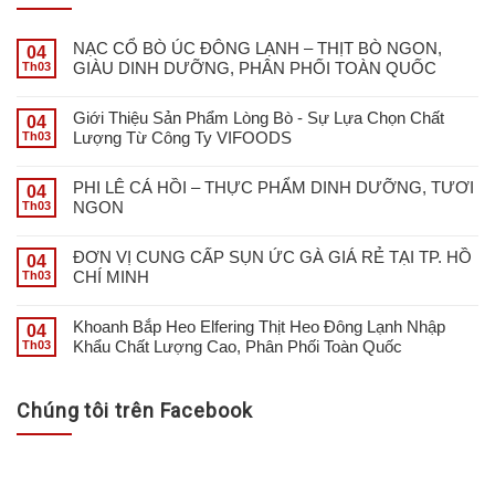
NẠC CỔ BÒ ÚC ĐÔNG LẠNH – THỊT BÒ NGON,
04
GIÀU DINH DƯỠNG, PHÂN PHỐI TOÀN QUỐC
Th03
Giới Thiệu Sản Phẩm Lòng Bò - Sự Lựa Chọn Chất
04
Lượng Từ Công Ty VIFOODS
Th03
PHI LÊ CÁ HỒI – THỰC PHẨM DINH DƯỠNG, TƯƠI
04
NGON
Th03
ĐƠN VỊ CUNG CẤP SỤN ỨC GÀ GIÁ RẺ TẠI TP. HỒ
04
CHÍ MINH
Th03
Khoanh Bắp Heo Elfering Thịt Heo Đông Lạnh Nhập
04
Khẩu Chất Lượng Cao, Phân Phối Toàn Quốc
Th03
Chúng tôi trên Facebook