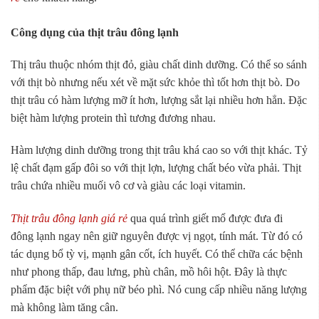
Công dụng của thịt trâu đông lạnh
Thị trâu thuộc nhóm thịt đỏ, giàu chất dinh dưỡng. Có thể so sánh
với thịt bò nhưng nếu xét về mặt sức khỏe thì tốt hơn thịt bò. Do
thịt trâu có hàm lượng mỡ ít hơn, lượng sắt lại nhiều hơn hẳn. Đặc
biệt hàm lượng protein thì tương đương nhau.
Hàm lượng dinh dưỡng trong thịt trâu khá cao so với thịt khác. Tỷ
lệ chất đạm gấp đôi so với thịt lợn, lượng chất béo vừa phải. Thịt
trâu chứa nhiều muối vô cơ và giàu các loại vitamin.
Thịt trâu đông lạnh giá rẻ
qua quá trình giết mổ được đưa đi
đông lạnh ngay nên giữ nguyên được vị ngọt, tính mát. Từ đó có
tác dụng bổ tỳ vị, mạnh gân cốt, ích huyết. Có thể chữa các bệnh
như phong thấp, đau lưng, phù chân, mồ hôi hột. Đây là thực
phẩm đặc biệt với phụ nữ béo phì. Nó cung cấp nhiều năng lượng
mà không làm tăng cân.