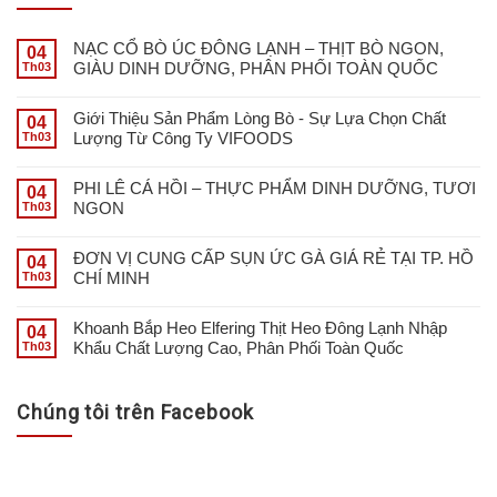
NẠC CỔ BÒ ÚC ĐÔNG LẠNH – THỊT BÒ NGON,
04
GIÀU DINH DƯỠNG, PHÂN PHỐI TOÀN QUỐC
Th03
Giới Thiệu Sản Phẩm Lòng Bò - Sự Lựa Chọn Chất
04
Lượng Từ Công Ty VIFOODS
Th03
PHI LÊ CÁ HỒI – THỰC PHẨM DINH DƯỠNG, TƯƠI
04
NGON
Th03
ĐƠN VỊ CUNG CẤP SỤN ỨC GÀ GIÁ RẺ TẠI TP. HỒ
04
CHÍ MINH
Th03
Khoanh Bắp Heo Elfering Thịt Heo Đông Lạnh Nhập
04
Khẩu Chất Lượng Cao, Phân Phối Toàn Quốc
Th03
Chúng tôi trên Facebook