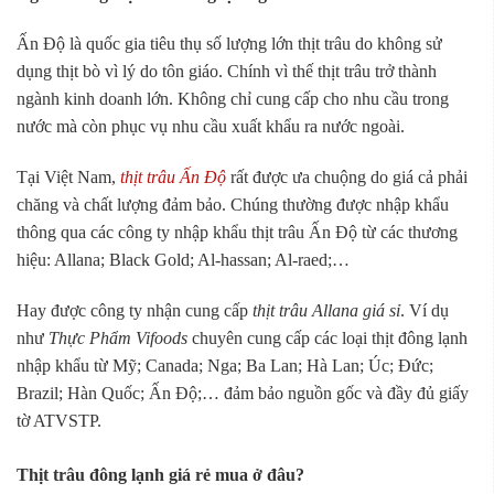
Ấn Độ là quốc gia tiêu thụ số lượng lớn thịt trâu do không sử
dụng thịt bò vì lý do tôn giáo. Chính vì thế thịt trâu trở thành
ngành kinh doanh lớn. Không chỉ cung cấp cho nhu cầu trong
nước mà còn phục vụ nhu cầu xuất khẩu ra nước ngoài.
Tại Việt Nam,
thịt trâu Ấn Độ
rất được ưa chuộng do giá cả phải
chăng và chất lượng đảm bảo. Chúng thường được nhập khẩu
thông qua các công ty nhập khẩu thịt trâu Ấn Độ từ các thương
hiệu: Allana; Black Gold; Al-hassan; Al-raed;…
Hay được công ty nhận cung cấp
thịt trâu Allana giá sỉ
. Ví dụ
như
Thực Phẩm Vifoods
chuyên cung cấp các loại thịt đông lạnh
nhập khẩu từ Mỹ; Canada; Nga; Ba Lan; Hà Lan; Úc; Đức;
Brazil; Hàn Quốc; Ấn Độ;… đảm bảo nguồn gốc và đầy đủ giấy
tờ ATVSTP.
Thịt trâu đông lạnh giá rẻ mua ở đâu?