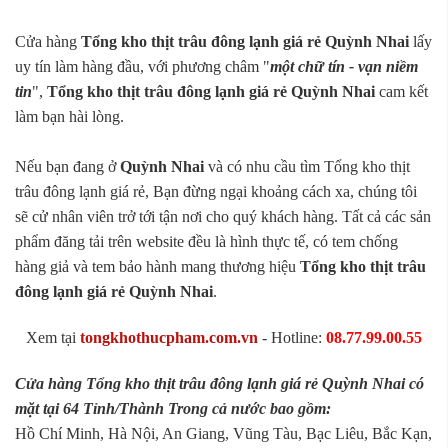
Cửa hàng
Tổng kho thịt trâu đông lạnh giá rẻ Quỳnh Nhai
lấy
uy tín làm hàng đầu, với phương châm "
một chữ tín - vạn niềm
tin
",
Tổng kho thịt trâu đông lạnh giá rẻ Quỳnh Nhai
cam kết
làm bạn hài lòng.
Nếu bạn đang ở
Quỳnh Nhai
và có nhu cầu tìm Tổng kho thịt
trâu đông lạnh giá rẻ, Bạn đừng ngại khoảng cách xa, chúng tôi
sẽ cử nhân viên trở tới tận nơi cho quý khách hàng. Tất cả các sản
phẩm đăng tải trên website đều là hình thực tế, có tem chống
hàng giả và tem bảo hành mang thương hiệu
Tổng kho thịt trâu
đông lạnh giá rẻ Quỳnh Nhai
.
Xem tại
tongkhothucpham.com.vn
- Hotline:
08.77.99.00.55
Cửa hàng Tổng kho thịt trâu đông lạnh giá rẻ Quỳnh Nhai có
mặt tại 64 Tỉnh/Thành Trong cả nước bao gồm:
Hồ Chí Minh, Hà Nội, An Giang, Vũng Tàu, Bạc Liêu, Bắc Kạn,