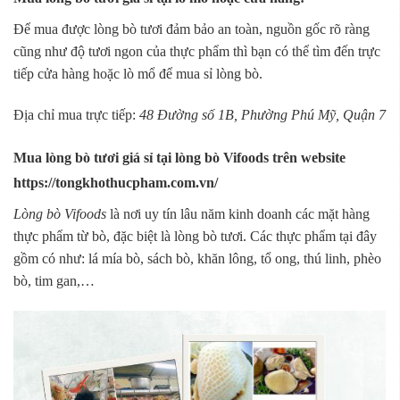
Để mua được lòng bò tươi đảm bảo an toàn, nguồn gốc rõ ràng
cũng như độ tươi ngon của thực phẩm thì bạn có thể tìm đến trực
tiếp cửa hàng hoặc lò mổ để mua sỉ lòng bò.
Địa chỉ mua trực tiếp:
48 Đường số 1B, Phường Phú Mỹ, Quận 7
Mua lòng bò tươi giá sỉ tại lòng bò Vifoods trên website
https://tongkhothucpham.com.vn/
Lòng bò Vifoods
là nơi uy tín lâu năm kinh doanh các mặt hàng
thực phẩm từ bò, đặc biệt là lòng bò tươi. Các thực phẩm tại đây
gồm có như: lá mía bò, sách bò, khăn lông, tổ ong, thú linh, phèo
bò, tim gan,…