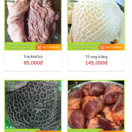
Trái khế bò
Tổ ong trắng
95,000đ
145,000đ