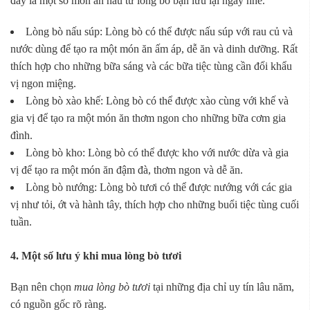
đây là một số món ăn nấu từ lòng bò bạn lưu lại ngay nhé.
Lòng bò nấu súp: Lòng bò có thể được nấu súp với rau củ và
nước dùng để tạo ra một món ăn ấm áp, dễ ăn và dinh dưỡng. Rất
thích hợp cho những bữa sáng và các bữa tiệc tùng cần đổi khẩu
vị ngon miệng.
Lòng bò xào khế: Lòng bò có thể được xào cùng với khế và
gia vị để tạo ra một món ăn thơm ngon cho những bữa cơm gia
đình.
Lòng bò kho: Lòng bò có thể được kho với nước dừa và gia
vị để tạo ra một món ăn đậm đà, thơm ngon và dễ ăn.
Lòng bò nướng: Lòng bò tươi có thể được nướng với các gia
vị như tỏi, ớt và hành tây, thích hợp cho những buổi tiệc tùng cuối
tuần.
4. Một số lưu ý khi mua lòng bò tươi
Bạn nên chọn
mua lòng bò tươi
tại những địa chỉ uy tín lâu năm,
có nguồn gốc rõ ràng.