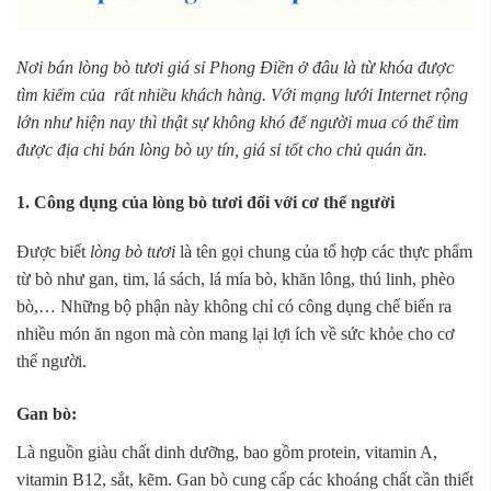
Nơi bán lòng bò tươi giá sỉ Phong Điền ở đâu là từ khóa được
tìm kiếm của rất nhiều khách hàng. Với mạng lưới Internet rộng
lớn như hiện nay thì thật sự không khó để người mua có thể tìm
được địa chỉ bán lòng bò uy tín, giá sỉ tốt cho chủ quán ăn.
1. Công dụng của lòng bò tươi đối với cơ thể người
Được biết
lòng bò tươi
là tên gọi chung của tổ hợp các thực phẩm
từ bò như gan, tim, lá sách, lá mía bò, khăn lông, thú linh, phèo
bò,… Những bộ phận này không chỉ có công dụng chế biến ra
nhiều món ăn ngon mà còn mang lại lợi ích về sức khỏe cho cơ
thể người.
Gan bò:
Là nguồn giàu chất dinh dưỡng, bao gồm protein, vitamin A,
vitamin B12, sắt, kẽm. Gan bò cung cấp các khoáng chất cần thiết