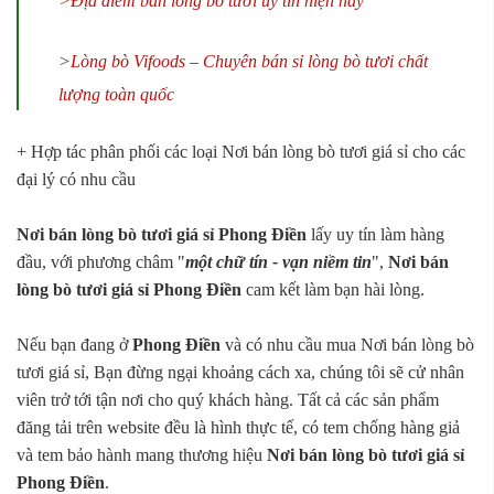
>Địa điểm bán lòng bò tươi uy tín hiện nay
>
Lòng bò Vifoods – Chuyên bán sỉ lòng bò tươi chất
lượng toàn quốc
+ Hợp tác phân phối các loại Nơi bán lòng bò tươi giá sỉ cho các
đại lý có nhu cầu
Nơi bán lòng bò tươi giá sỉ Phong Điền
lấy uy tín làm hàng
đầu, với phương châm "
một chữ tín - vạn niềm tin
",
Nơi bán
lòng bò tươi giá sỉ Phong Điền
cam kết làm bạn hài lòng.
Nếu bạn đang ở
Phong Điền
và có nhu cầu mua Nơi bán lòng bò
tươi giá sỉ, Bạn đừng ngại khoảng cách xa, chúng tôi sẽ cử nhân
viên trở tới tận nơi cho quý khách hàng. Tất cả các sản phẩm
đăng tải trên website đều là hình thực tế, có tem chống hàng giả
và tem bảo hành mang thương hiệu
Nơi bán lòng bò tươi giá sỉ
Phong Điền
.