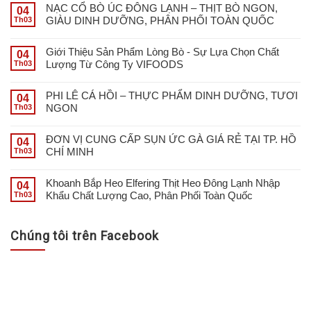
NẠC CỔ BÒ ÚC ĐÔNG LẠNH – THỊT BÒ NGON,
04
GIÀU DINH DƯỠNG, PHÂN PHỐI TOÀN QUỐC
Th03
Giới Thiệu Sản Phẩm Lòng Bò - Sự Lựa Chọn Chất
04
Lượng Từ Công Ty VIFOODS
Th03
PHI LÊ CÁ HỒI – THỰC PHẨM DINH DƯỠNG, TƯƠI
04
NGON
Th03
ĐƠN VỊ CUNG CẤP SỤN ỨC GÀ GIÁ RẺ TẠI TP. HỒ
04
CHÍ MINH
Th03
Khoanh Bắp Heo Elfering Thịt Heo Đông Lạnh Nhập
04
Khẩu Chất Lượng Cao, Phân Phối Toàn Quốc
Th03
Chúng tôi trên Facebook