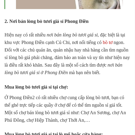
2. Nơi bán lòng bò tươi giá sỉ Phong Điền
Hiện nay có rất nhiều
nơi bán lòng bò tươi giá sỉ
, đặc biệt là tại
khu vực Phong Điền cạnh Củ Chi, nơi nổi tiếng có
bò tơ
ngon.
Đối với các chủ quán ăn, quán nhậu hay nhà hàng cần tìm nguồn
sỉ lòng bò giá phải chăng, đảm bảo an toàn và uy tín như hiện nay
là điều rất khó khăn. Sau đây là một số cách tìm được
nơi bán
lòng bò tươi giá sỉ ở Phong Điền
mà bạn nên biết.
Mua lòng bò tươi giá sỉ tại chợ:
Ở Phong Điền2 có rất nhiều chợ cung cấp lòng bò tươi, bạn có
thể ghé trực tiếp các quầy ở chợ để có thể tìm nguồn sỉ giá tốt.
Một số chợ bán lòng bò tươi giá sỉ như: Chợ An Sương, chợ An
Phú Đông, chợ Hiệp Thành, chợ Thới An,…
Mua lòng bò tươi giá sỉ tại lò mổ hoặc cửa hàng: