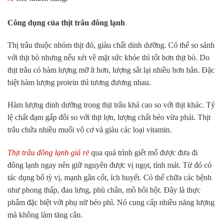
Công dụng của thịt trâu đông lạnh
Thị trâu thuộc nhóm thịt đỏ, giàu chất dinh dưỡng. Có thể so sánh
với thịt bò nhưng nếu xét về mặt sức khỏe thì tốt hơn thịt bò. Do
thịt trâu có hàm lượng mỡ ít hơn, lượng sắt lại nhiều hơn hẳn. Đặc
biệt hàm lượng protein thì tương đương nhau.
Hàm lượng dinh dưỡng trong thịt trâu khá cao so với thịt khác. Tỷ
lệ chất đạm gấp đôi so với thịt lợn, lượng chất béo vừa phải. Thịt
trâu chứa nhiều muối vô cơ và giàu các loại vitamin.
Thịt trâu đông lạnh giá rẻ
qua quá trình giết mổ được đưa đi
đông lạnh ngay nên giữ nguyên được vị ngọt, tính mát. Từ đó có
tác dụng bổ tỳ vị, mạnh gân cốt, ích huyết. Có thể chữa các bệnh
như phong thấp, đau lưng, phù chân, mồ hôi hột. Đây là thực
phẩm đặc biệt với phụ nữ béo phì. Nó cung cấp nhiều năng lượng
mà không làm tăng cân.