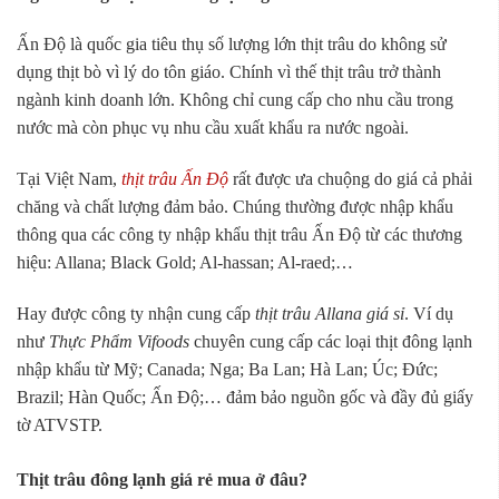
Ấn Độ là quốc gia tiêu thụ số lượng lớn thịt trâu do không sử
dụng thịt bò vì lý do tôn giáo. Chính vì thế thịt trâu trở thành
ngành kinh doanh lớn. Không chỉ cung cấp cho nhu cầu trong
nước mà còn phục vụ nhu cầu xuất khẩu ra nước ngoài.
Tại Việt Nam,
thịt trâu Ấn Độ
rất được ưa chuộng do giá cả phải
chăng và chất lượng đảm bảo. Chúng thường được nhập khẩu
thông qua các công ty nhập khẩu thịt trâu Ấn Độ từ các thương
hiệu: Allana; Black Gold; Al-hassan; Al-raed;…
Hay được công ty nhận cung cấp
thịt trâu Allana giá sỉ
. Ví dụ
như
Thực Phẩm Vifoods
chuyên cung cấp các loại thịt đông lạnh
nhập khẩu từ Mỹ; Canada; Nga; Ba Lan; Hà Lan; Úc; Đức;
Brazil; Hàn Quốc; Ấn Độ;… đảm bảo nguồn gốc và đầy đủ giấy
tờ ATVSTP.
Thịt trâu đông lạnh giá rẻ mua ở đâu?