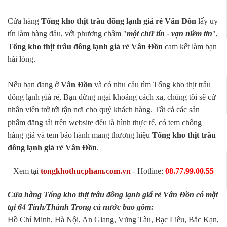
Cửa hàng
Tổng kho thịt trâu đông lạnh giá rẻ Vân Đồn
lấy uy
tín làm hàng đầu, với phương châm "
một chữ tín - vạn niềm tin
",
Tổng kho thịt trâu đông lạnh giá rẻ Vân Đồn
cam kết làm bạn
hài lòng.
Nếu bạn đang ở
Vân Đồn
và có nhu cầu tìm Tổng kho thịt trâu
đông lạnh giá rẻ, Bạn đừng ngại khoảng cách xa, chúng tôi sẽ cử
nhân viên trở tới tận nơi cho quý khách hàng. Tất cả các sản
phẩm đăng tải trên website đều là hình thực tế, có tem chống
hàng giả và tem bảo hành mang thương hiệu
Tổng kho thịt trâu
đông lạnh giá rẻ Vân Đồn
.
Xem tại
tongkhothucpham.com.vn
- Hotline:
08.77.99.00.55
Cửa hàng Tổng kho thịt trâu đông lạnh giá rẻ Vân Đồn có mặt
tại 64 Tỉnh/Thành Trong cả nước bao gồm:
Hồ Chí Minh, Hà Nội, An Giang, Vũng Tàu, Bạc Liêu, Bắc Kạn,