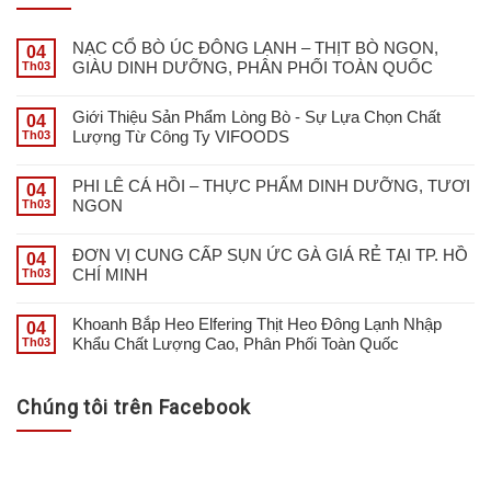
NẠC CỔ BÒ ÚC ĐÔNG LẠNH – THỊT BÒ NGON,
04
GIÀU DINH DƯỠNG, PHÂN PHỐI TOÀN QUỐC
Th03
Giới Thiệu Sản Phẩm Lòng Bò - Sự Lựa Chọn Chất
04
Lượng Từ Công Ty VIFOODS
Th03
PHI LÊ CÁ HỒI – THỰC PHẨM DINH DƯỠNG, TƯƠI
04
NGON
Th03
ĐƠN VỊ CUNG CẤP SỤN ỨC GÀ GIÁ RẺ TẠI TP. HỒ
04
CHÍ MINH
Th03
Khoanh Bắp Heo Elfering Thịt Heo Đông Lạnh Nhập
04
Khẩu Chất Lượng Cao, Phân Phối Toàn Quốc
Th03
Chúng tôi trên Facebook