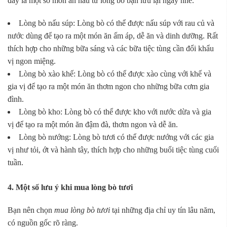
đây là một số món ăn nấu từ lòng bò bạn lưu lại ngay nhé.
Lòng bò nấu súp: Lòng bò có thể được nấu súp với rau củ và
nước dùng để tạo ra một món ăn ấm áp, dễ ăn và dinh dưỡng. Rất
thích hợp cho những bữa sáng và các bữa tiệc tùng cần đổi khẩu
vị ngon miệng.
Lòng bò xào khế: Lòng bò có thể được xào cùng với khế và
gia vị để tạo ra một món ăn thơm ngon cho những bữa cơm gia
đình.
Lòng bò kho: Lòng bò có thể được kho với nước dừa và gia
vị để tạo ra một món ăn đậm đà, thơm ngon và dễ ăn.
Lòng bò nướng: Lòng bò tươi có thể được nướng với các gia
vị như tỏi, ớt và hành tây, thích hợp cho những buổi tiệc tùng cuối
tuần.
4. Một số lưu ý khi mua lòng bò tươi
Bạn nên chọn
mua lòng bò tươi
tại những địa chỉ uy tín lâu năm,
có nguồn gốc rõ ràng.