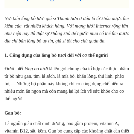
Nơi bán lòng bò tươi giá sỉ Thanh Sơn ở đâu là từ khóa được tìm
kiếm của rất nhiều khách hàng. Với mạng lưới Internet rộng lớn
như hiện nay thì thật sự không khó để người mua có thể tìm được
địa chỉ bán lòng bò uy tín, giá sỉ tốt cho chủ quán ăn.
1. Công dụng của lòng bò tươi đối với cơ thể người
Được biết
lòng bò tươi
là tên gọi chung của tổ hợp các thực phẩm
từ bò như gan, tim, lá sách, lá mía bò, khăn lông, thú linh, phèo
bò,… Những bộ phận này không chỉ có công dụng chế biến ra
nhiều món ăn ngon mà còn mang lại lợi ích về sức khỏe cho cơ
thể người.
Gan bò:
Là nguồn giàu chất dinh dưỡng, bao gồm protein, vitamin A,
vitamin B12, sắt, kẽm. Gan bò cung cấp các khoáng chất cần thiết