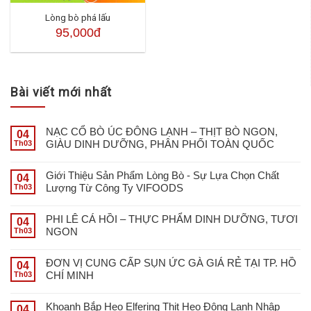
Lòng bò phá lấu
95,000đ
Bài viết mới nhất
NẠC CỔ BÒ ÚC ĐÔNG LẠNH – THỊT BÒ NGON,
04
GIÀU DINH DƯỠNG, PHÂN PHỐI TOÀN QUỐC
Th03
Giới Thiệu Sản Phẩm Lòng Bò - Sự Lựa Chọn Chất
04
Lượng Từ Công Ty VIFOODS
Th03
PHI LÊ CÁ HỒI – THỰC PHẨM DINH DƯỠNG, TƯƠI
04
NGON
Th03
ĐƠN VỊ CUNG CẤP SỤN ỨC GÀ GIÁ RẺ TẠI TP. HỒ
04
CHÍ MINH
Th03
Khoanh Bắp Heo Elfering Thịt Heo Đông Lạnh Nhập
04