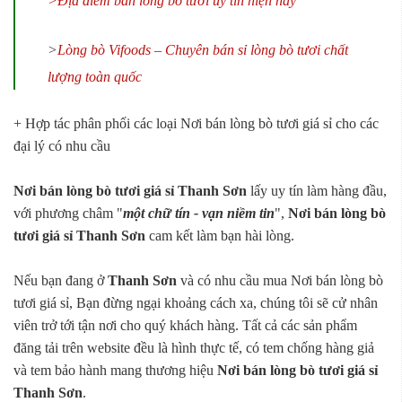
>Địa điểm bán lòng bò tươi uy tín hiện nay
>
Lòng bò Vifoods – Chuyên bán sỉ lòng bò tươi chất
lượng toàn quốc
+ Hợp tác phân phối các loại Nơi bán lòng bò tươi giá sỉ cho các
đại lý có nhu cầu
Nơi bán lòng bò tươi giá sỉ Thanh Sơn
lấy uy tín làm hàng đầu,
với phương châm "
một chữ tín - vạn niềm tin
",
Nơi bán lòng bò
tươi giá sỉ Thanh Sơn
cam kết làm bạn hài lòng.
Nếu bạn đang ở
Thanh Sơn
và có nhu cầu mua Nơi bán lòng bò
tươi giá sỉ, Bạn đừng ngại khoảng cách xa, chúng tôi sẽ cử nhân
viên trở tới tận nơi cho quý khách hàng. Tất cả các sản phẩm
đăng tải trên website đều là hình thực tế, có tem chống hàng giả
và tem bảo hành mang thương hiệu
Nơi bán lòng bò tươi giá sỉ
Thanh Sơn
.