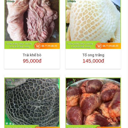
Trái khế bò
Tổ ong trắng
95,000đ
145,000đ