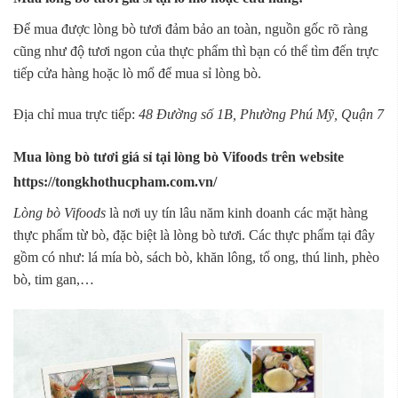
Để mua được lòng bò tươi đảm bảo an toàn, nguồn gốc rõ ràng
cũng như độ tươi ngon của thực phẩm thì bạn có thể tìm đến trực
tiếp cửa hàng hoặc lò mổ để mua sỉ lòng bò.
Địa chỉ mua trực tiếp:
48 Đường số 1B, Phường Phú Mỹ, Quận 7
Mua lòng bò tươi giá sỉ tại lòng bò Vifoods trên website
https://tongkhothucpham.com.vn/
Lòng bò Vifoods
là nơi uy tín lâu năm kinh doanh các mặt hàng
thực phẩm từ bò, đặc biệt là lòng bò tươi. Các thực phẩm tại đây
gồm có như: lá mía bò, sách bò, khăn lông, tổ ong, thú linh, phèo
bò, tim gan,…