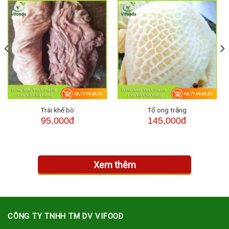
đó ướp với các gia vị đã chuẩn bị sẵn trong khoảng 30 phút.
-Bắc chảo lên bếp, phi thơm hành tím cùng chút ớt rồi cho lòng
bò đã ướp vào xào hơi săn lại.
-Sử dụng một nồi lớn, cho nước dùng, nước dừa tươi vào đun sôi,
cho sả, quế, hoa hồi vào cùng, nêm lại gia vị cho vừa miệng rồi
cho lòng bò vào đun tiếp một lúc. Khi ăn cho rau củ vào nấu một
lúc là có thể thưởng thức.
Trái khế bò
Tổ ong trắng
95,000đ
145,000đ
Xem thêm
CÔNG TY TNHH TM DV VIFOOD