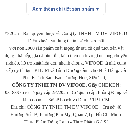
Nguyên liệu(phần ăn 4-5 người)
Xem thêm chi tiết sản phẩm ▼
-Lòng bò non: 600-700gr(lá lách, gan, đuôi, dạ dày…)
-Nước dừa tươi: 1 trái
© 2025 - Bản quyền thuộc về Công ty TNHH TM DV VIFOOD
Điều khoản sử dụng Chính sách bảo mật
-Nước dashi hoặc nước hầm xương bò: 1lít
Với hơn 2000 sản phẩm chất lượng từ rau củ quả tươi đến vật
dụng nhà bếp, giá cả bình ổn, kèm theo dịch vụ giao hàng chuyên
-Gừng 1 nhánh, hành tây 1 củ, sả vài tép, 2 thanh quế, 2 miếng
nghiệp, hỗ trợ xuất hóa đơn nhanh chóng, VIFOOD là nhà cung
hoa hồi
cấp uy tín tại TP HCM và Bình Dương dành cho Nhà Hàng, Cà
Phê, Khách Sạn, Bar, Trường Học, Siêu Thị,...
-Gia vị: ½ thìa cà phê ngũ vị hương, 1 thìa nhỏ bột cà ri, muối,
CÔNG TY TNHH TM DV VIFOOD.
Giấy CNĐKDN:
đường, mì chính, hạt nêm, nước mắm, 1 thìa hành tím băm, 1 thìa
0318897656 - Ngày cấp 2/4/2025 - Cơ quan cấp: Phòng Đăng ký
riềng xay, 1 chút sa tế.
kinh doanh – Sở kế hoạch và Đầu tư TP.HCM
Địa chỉ: CÔNG TY TNHH TM DV VIFOOD - Trụ sở: 48
-Rau củ ăn kèm: bắp cải, nấm các loại, đậu hũ…
Đường Số 1B, Phường Phú Mỹ, Quận 7,Tp. Hồ Chí Minh
Cách thực hiện:
Thực Phẩm Đông Lạnh
-
Thực Phẩm Giá Sỉ