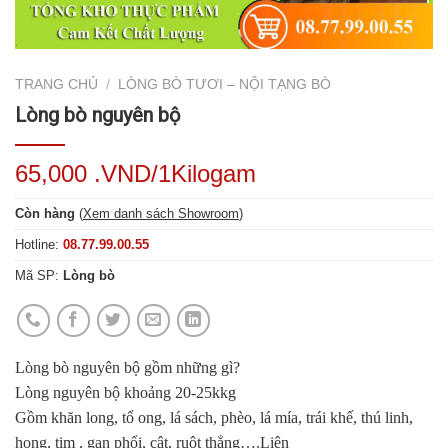
TRANG CHỦ
/
LÒNG BÒ TƯƠI – NỘI TẠNG BÒ
Lòng bò nguyên bộ
65,000 .VND/1Kilogam
Còn hàng
(
Xem danh sách Showroom
)
Hotline:
08.77.99.00.55
Mã SP:
Lòng bò
Lòng bò nguyên bộ gồm những gì?
Lòng nguyên bộ khoảng 20-25kkg
Gồm khăn long, tổ ong, lá sách, phèo, lá mía, trái khế, thú linh,
họng, tim , gan phổi, cật, ruột thẳng….Liên