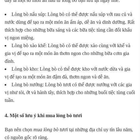
đây là một số món ăn nấu từ lòng bò bạn lưu lại ngay nhé.
Lòng bò nấu súp: Lòng bò có thể được nấu súp với rau củ và
nước dùng để tạo ra một món ăn ấm áp, dễ ăn và dinh dưỡng. Rất
thích hợp cho những bữa sáng và các bữa tiệc tùng cần đổi khẩu
vị ngon miệng.
Lòng bò xào khế: Lòng bò có thể được xào cùng với khế và
gia vị để tạo ra một món ăn thơm ngon cho những bữa cơm gia
đình.
Lòng bò kho: Lòng bò có thể được kho với nước dừa và gia
vị để tạo ra một món ăn đậm đà, thơm ngon và dễ ăn.
Lòng bò nướng: Lòng bò tươi có thể được nướng với các gia
vị như tỏi, ớt và hành tây, thích hợp cho những buổi tiệc tùng cuối
tuần.
4. Một số lưu ý khi mua lòng bò tươi
Bạn nên chọn
mua lòng bò tươi
tại những địa chỉ uy tín lâu năm,
có nguồn gốc rõ ràng.