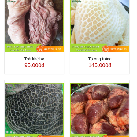
Trái khế bò
Tổ ong trắng
95,000đ
145,000đ