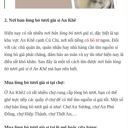
2. Nơi bán lòng bò tươi giá sỉ An Khê
Hiện nay có rất nhiều
nơi bán lòng bò tươi giá sỉ
, đặc biệt là tại
khu vực An Khê cạnh Củ Chi, nơi nổi tiếng có
bò tơ
ngon. Đối
với các chủ quán ăn, quán nhậu hay nhà hàng cần tìm nguồn sỉ
lòng bò giá phải chăng, đảm bảo an toàn và uy tín như hiện nay là
điều rất khó khăn. Sau đây là một số cách tìm được
nơi bán lòng
bò tươi giá sỉ ở An Khê
mà bạn nên biết.
Mua lòng bò tươi giá sỉ tại chợ:
Ở An Khê2 có rất nhiều chợ cung cấp lòng bò tươi, bạn có thể
ghé trực tiếp các quầy ở chợ để có thể tìm nguồn sỉ giá tốt. Một số
chợ bán lòng bò tươi giá sỉ như: Chợ An Sương, chợ An Phú
Đông, chợ Hiệp Thành, chợ Thới An,…
Mua lòng bò tươi giá sỉ tại lò mổ hoặc cửa hàng: