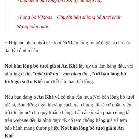
>Địa điểm bán lòng bò tươi uy tín hiện nay
>
Lòng bò Vifoods – Chuyên bán sỉ lòng bò tươi chất
lượng toàn quốc
+ Hợp tác phân phối các loại Nơi bán lòng bò tươi giá sỉ cho các
đại lý có nhu cầu
Nơi bán lòng bò tươi giá sỉ An Khê
lấy uy tín làm hàng đầu, với
phương châm "
một chữ tín - vạn niềm tin
",
Nơi bán lòng bò
tươi giá sỉ An Khê
cam kết làm bạn hài lòng.
Nếu bạn đang ở
An Khê
và có nhu cầu mua Nơi bán lòng bò tươi
giá sỉ, Bạn đừng ngại khoảng cách xa, chúng tôi sẽ cử nhân viên
trở tới tận nơi cho quý khách hàng. Tất cả các sản phẩm đăng tải
trên website đều là hình thực tế, có tem chống hàng giả và tem
bảo hành mang thương hiệu
Nơi bán lòng bò tươi giá sỉ An
Khê
.