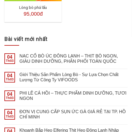
Lòng bò phá lấu
95,000đ
Bài viết mới nhất
NẠC CỔ BÒ ÚC ĐÔNG LẠNH – THỊT BÒ NGON,
04
GIÀU DINH DƯỠNG, PHÂN PHỐI TOÀN QUỐC
Th03
Giới Thiệu Sản Phẩm Lòng Bò - Sự Lựa Chọn Chất
04
Lượng Từ Công Ty VIFOODS
Th03
PHI LÊ CÁ HỒI – THỰC PHẨM DINH DƯỠNG, TƯƠI
04
NGON
Th03
ĐƠN VỊ CUNG CẤP SỤN ỨC GÀ GIÁ RẺ TẠI TP. HỒ
04
CHÍ MINH
Th03
Khoanh Bắp Heo Elfering Thịt Heo Đông Lạnh Nhập
04