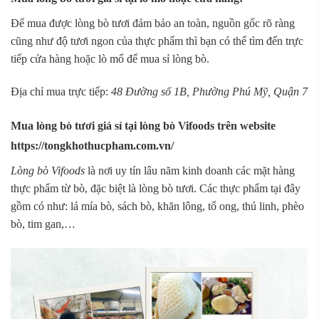
Để mua được lòng bò tươi đảm bảo an toàn, nguồn gốc rõ ràng
cũng như độ tươi ngon của thực phẩm thì bạn có thể tìm đến trực
tiếp cửa hàng hoặc lò mổ để mua sỉ lòng bò.
Địa chỉ mua trực tiếp:
48 Đường số 1B, Phường Phú Mỹ, Quận 7
Mua lòng bò tươi giá sỉ tại lòng bò Vifoods trên website
https://tongkhothucpham.com.vn/
Lòng bò Vifoods
là nơi uy tín lâu năm kinh doanh các mặt hàng
thực phẩm từ bò, đặc biệt là lòng bò tươi. Các thực phẩm tại đây
gồm có như: lá mía bò, sách bò, khăn lông, tổ ong, thú linh, phèo
bò, tim gan,…