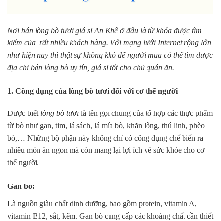
Nơi bán lòng bò tươi giá sỉ An Khê ở đâu là từ khóa được tìm
kiếm của rất nhiều khách hàng. Với mạng lưới Internet rộng lớn
như hiện nay thì thật sự không khó để người mua có thể tìm được
địa chỉ bán lòng bò uy tín, giá sỉ tốt cho chủ quán ăn.
1. Công dụng của lòng bò tươi đối với cơ thể người
Được biết
lòng bò tươi
là tên gọi chung của tổ hợp các thực phẩm
từ bò như gan, tim, lá sách, lá mía bò, khăn lông, thú linh, phèo
bò,… Những bộ phận này không chỉ có công dụng chế biến ra
nhiều món ăn ngon mà còn mang lại lợi ích về sức khỏe cho cơ
thể người.
Gan bò:
Là nguồn giàu chất dinh dưỡng, bao gồm protein, vitamin A,
vitamin B12, sắt, kẽm. Gan bò cung cấp các khoáng chất cần thiết